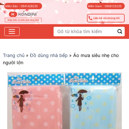
Skip
Miền Bắc : 0941428235
Miền Nam : 0906125235
to
content
Liên hệ với chúng tôi
Tìm
kiếm:
Trang chủ
»
Đồ dùng nhà bếp
»
Áo mưa siêu nhẹ cho
người lớn