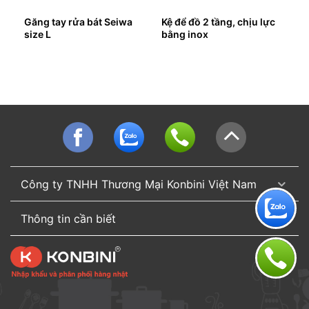
Găng tay rửa bát Seiwa
Kệ để đồ 2 tầng, chịu lực
oại
size L
bằng inox
Công ty TNHH Thương Mại Konbini Việt Nam
Thông tin cần biết