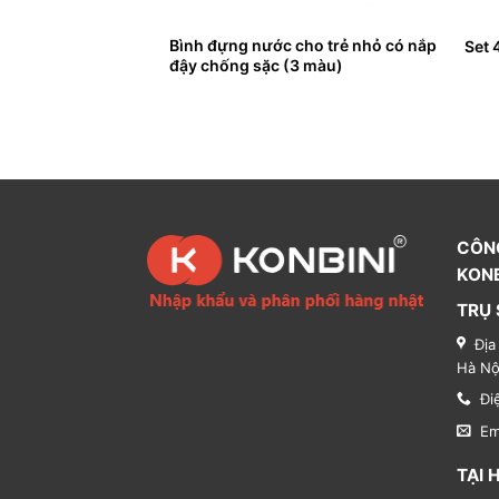
Bình đựng nước cho trẻ nhỏ có nắp
L có quai xách
Set 
đậy chống sặc (3 màu)
CÔN
KONB
TRỤ 
Địa
Hà Nộ
Đi
Em
TẠI 