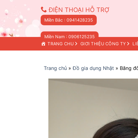
Skip
ĐIỆN THOẠI HỖ TRỢ
to
content
Miền Bắc : 0941428235
Miền Nam : 0906125235
TRANG CHỦ
GIỚI THIỆU CÔNG TY
LI
Trang chủ
»
Đồ gia dụng Nhật
»
Băng đ