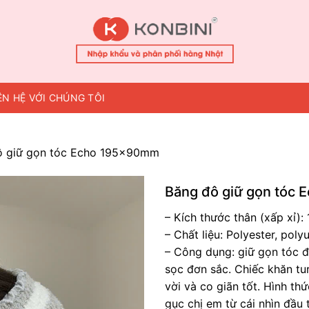
ÊN HỆ VỚI CHÚNG TÔI
ô giữ gọn tóc Echo 195x90mm
Băng đô giữ gọn tóc
– Kích thước thân (xấp xỉ):
– Chất liệu: Polyester, poly
– Công dụng: giữ gọn tóc đ
sọc đơn sắc. Chiếc khăn tu
vời và co giãn tốt. Hình t
gục chị em từ cái nhìn đầu t