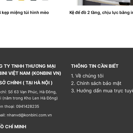
4 kẹp miệng túi hình mèo
Kệ để đồ 2 tầng, chịu lực bằng 
G TY TNHH THƯƠNG MẠI
THÔNG TIN CẦN BIẾT
INI VIỆT NAM (KONBINI VN)
1. Về chúng tôi
SỞ CHÍNH ( TẠI HÀ NỘI )
2. Chính sách bảo mật
3. Hướng dẩn mua trực tuy
 chỉ: Số 63 Vạn Phúc, Hà Đông,
i (nằm trong Kho Len Hà Đông)
ện thoại: 0941428235
ail: nhanvd@konbini.com.vn
HỒ CHÍ MINH