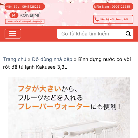
Skip
Miền Bắc : 0941428235
Miền Nam : 0906125235
to
content
Liên hệ với chúng tôi
Tìm
kiếm:
Trang chủ
»
Đồ dùng nhà bếp
»
Bình đựng nước có vòi
rót để tủ lạnh Kakusee 3,3L