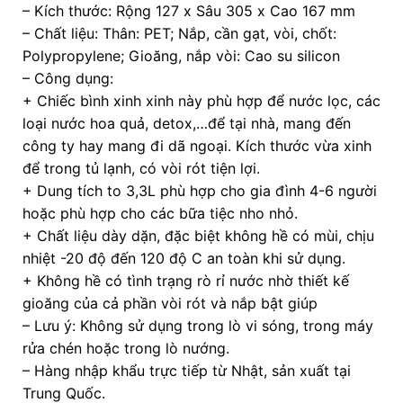
– Kích thước: Rộng 127 x Sâu 305 x Cao 167 mm
– Chất liệu: Thân: PET; Nắp, cần gạt, vòi, chốt:
Polypropylene; Gioăng, nắp vòi: Cao su silicon
– Công dụng:
+ Chiếc bình xinh xinh này phù hợp để nước lọc, các
loại nước hoa quả, detox,…để tại nhà, mang đến
công ty hay mang đi dã ngoại. Kích thước vừa xinh
để trong tủ lạnh, có vòi rót tiện lợi.
+ Dung tích to 3,3L phù hợp cho gia đình 4-6 người
hoặc phù hợp cho các bữa tiệc nho nhỏ.
+ Chất liệu dày dặn, đặc biệt không hề có mùi, chịu
nhiệt -20 độ đến 120 độ C an toàn khi sử dụng.
+ Không hề có tình trạng rò rỉ nước nhờ thiết kế
gioăng của cả phần vòi rót và nắp bật giúp
– Lưu ý: Không sử dụng trong lò vi sóng, trong máy
rửa chén hoặc trong lò nướng.
– Hàng nhập khẩu trực tiếp từ Nhật, sản xuất tại
Trung Quốc.