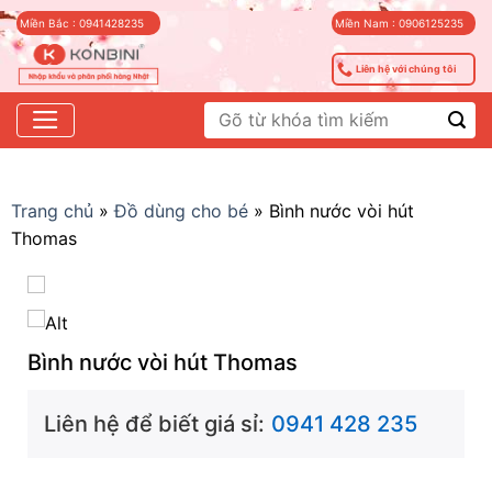
Skip
Miền Bắc : 0941428235
Miền Nam : 0906125235
to
content
Liên hệ với chúng tôi
Tìm
kiếm:
Trang chủ
»
Đồ dùng cho bé
»
Bình nước vòi hút
Thomas
Bình nước vòi hút Thomas
Liên hệ để biết giá sỉ:
0941 428 235