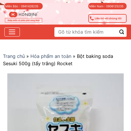
Skip
Miền Bắc : 0941428235
Miền Nam : 0906125235
to
content
Liên hệ với chúng tôi
Tìm
kiếm:
Trang chủ
»
Hóa phẩm an toàn
»
Bột baking soda
Sesuki 500g (tẩy trắng) Rocket