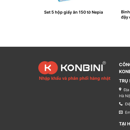
ng 2 tầng, 2 giá
Bình
Set 5 hộp giấy ăn 150 tờ Nepia
đậy 
CÔN
KONB
TRỤ 
Địa
Hà Nộ
Đi
Em
TẠI 