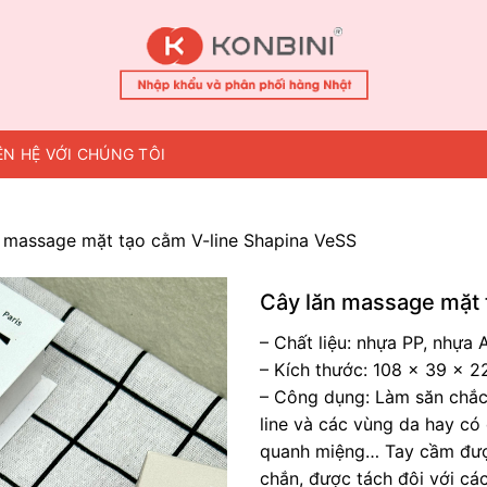
ÊN HỆ VỚI CHÚNG TÔI
 massage mặt tạo cằm V-line Shapina VeSS
Cây lăn massage mặt 
– Chất liệu: nhựa PP, nhựa 
– Kích thước: 108 x 39 x 
– Công dụng: Làm săn chắ
line và các vùng da hay có
quanh miệng… Tay cầm được
chắn, được tách đôi với cá