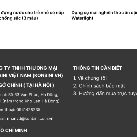
 đựng nước cho trẻ nhỏ có nắp
Dụng cụ mài nghiền thức ăn d
chống sặc (3 màu)
Waterlight
G TY TNHH THƯƠNG MẠI
THÔNG TIN CẦN BIẾT
INI VIỆT NAM (KONBINI VN)
1. Về chúng tôi
SỞ CHÍNH ( TẠI HÀ NỘI )
2. Chính sách bảo mật
3. Hướng dẩn mua trực tuy
 chỉ: Số 63 Vạn Phúc, Hà Đông,
i (nằm trong Kho Len Hà Đông)
ện thoại: 0941428235
ail: nhanvd@konbini.com.vn
HỒ CHÍ MINH