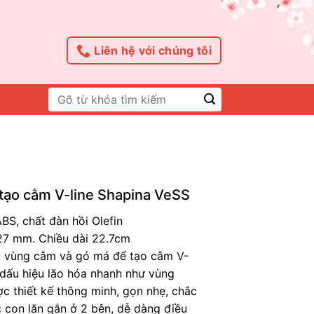
Liên hệ với chúng tôi
Tìm
kiếm:
tạo cằm V-line Shapina VeSS
ABS, chất đàn hồi Olefin
227 mm. Chiều dài 22.7cm
c vùng cằm và gó má để tạo cằm V-
 dấu hiệu lão hóa nhanh như vùng
 thiết kế thông minh, gọn nhẹ, chắc
c con lăn gắn ở 2 bên, dễ dàng điều