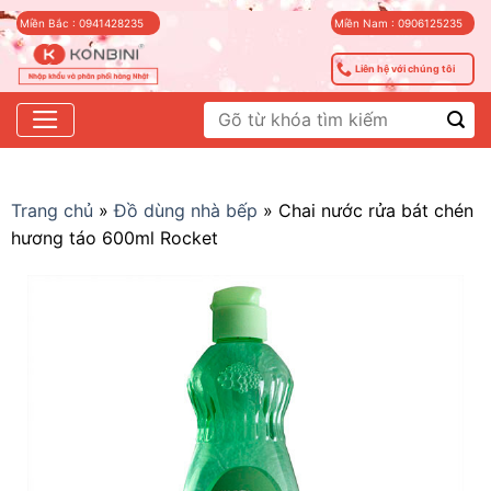
Skip
Miền Bắc : 0941428235
Miền Nam : 0906125235
to
content
Liên hệ với chúng tôi
Tìm
kiếm:
Trang chủ
»
Đồ dùng nhà bếp
»
Chai nước rửa bát chén
hương táo 600ml Rocket