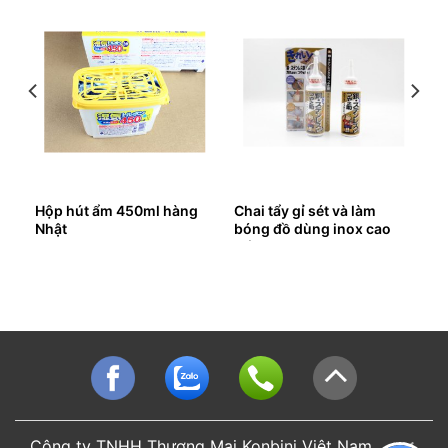
ển
Hộp hút ẩm 450ml hàng
Chai tẩy gỉ sét và làm
Nhật
bóng đồ dùng inox cao
cấp
Công ty TNHH Thương Mại Konbini Việt Nam