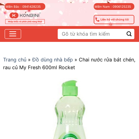
Skip
Miền Bắc : 0941428235
Miền Nam : 0906125235
to
content
Liên hệ với chúng tôi
Tìm
kiếm:
Trang chủ
»
Đồ dùng nhà bếp
»
Chai nước rửa bát chén,
rau củ My Fresh 600ml Rocket