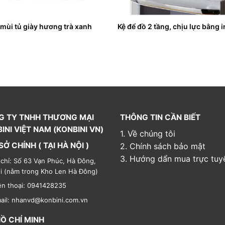
mùi tủ giày hương trà xanh
Kệ để đồ 2 tầng, chịu lực bằng 
G TY TNHH THƯƠNG MẠI
THÔNG TIN CẦN BIẾT
INI VIỆT NAM (KONBINI VN)
1. Về chúng tôi
SỞ CHÍNH ( TẠI HÀ NỘI )
2. Chính sách bảo mật
3. Hướng dẩn mua trực tuy
 chỉ: Số 63 Vạn Phúc, Hà Đông,
i (nằm trong Kho Len Hà Đông)
ện thoại: 0941428235
ail: nhanvd@konbini.com.vn
HỒ CHÍ MINH