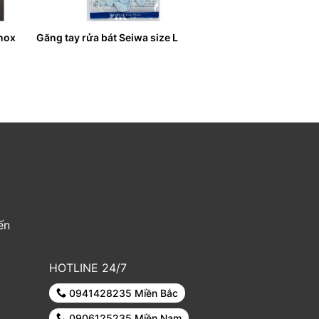
inox
Găng tay rửa bát Seiwa size L
ến
HOTLINE 24/7
0941428235 Miền Bắc
0906125235 Miền Nam