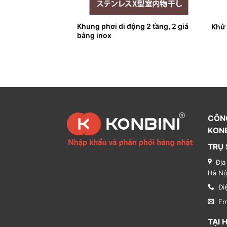
iày, tủ quần áo
Khung phơi di động 2 tầng, 2 giá
Khử 
bằng inox
CÔN
KONB
TRỤ 
Địa
Hà Nộ
Đi
Em
TẠI 