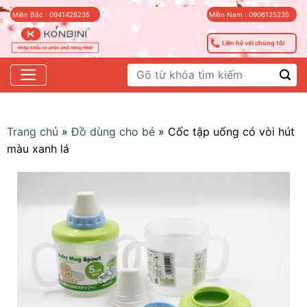
Skip
Miền Bắc : 0941428235
Miền Nam : 0906125235
to
content
Liên hệ với chúng tôi
Tìm
kiếm:
Trang chủ
»
Đồ dùng cho bé
»
Cốc tập uống có vòi hút
màu xanh lá