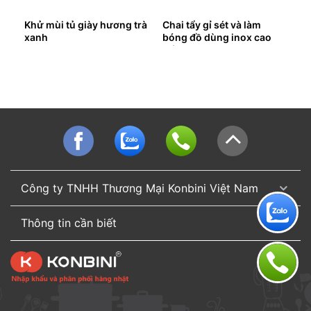
g
Khử mùi tủ giày hương trà
Chai tẩy gỉ sét và làm
xanh
bóng đồ dùng inox cao
cấp
Công ty TNHH Thương Mại Konbini Việt Nam
Thông tin cần biết