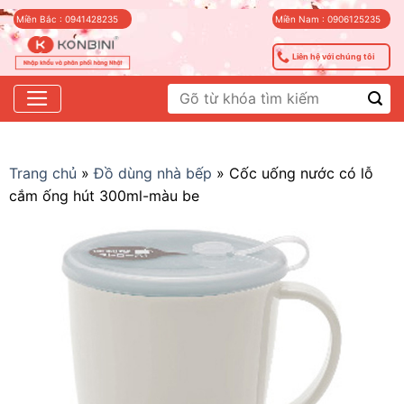
Skip
Miền Bắc : 0941428235
Miền Nam : 0906125235
to
content
Liên hệ với chúng tôi
Tìm
kiếm:
Trang chủ
»
Đồ dùng nhà bếp
»
Cốc uống nước có lỗ
cắm ống hút 300ml-màu be