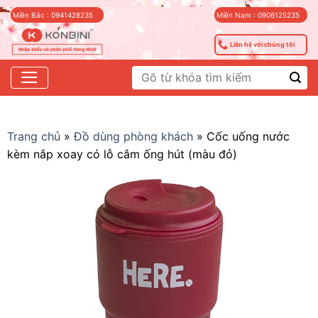
Skip
Miền Bắc : 0941428235
Miền Nam : 0906125235
to
content
Liên hệ với chúng tôi
Tìm
kiếm:
Trang chủ
»
Đồ dùng phòng khách
»
Cốc uống nước
kèm nắp xoay có lỗ cắm ống hút (màu đỏ)