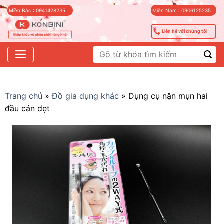
Skip
Miền Bắc : 0941428235
Miền Nam : 0906125235
to
content
Liên hệ với chúng tôi
Tìm
kiếm:
Trang chủ
»
Đồ gia dụng khác
»
Dụng cụ nặn mụn hai
đầu cán dẹt