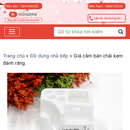
Skip
Miền Bắc : 0941428235
Miền Nam : 0906125235
to
content
Liên hệ với chúng tôi
Tìm
kiếm:
Trang chủ
»
Đồ dùng nhà bếp
»
Giá cắm bàn chải kem
đánh răng