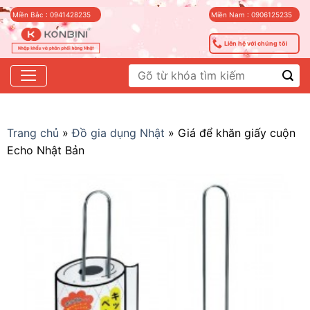
Skip
Miền Bắc : 0941428235
Miền Nam : 0906125235
to
content
Liên hệ với chúng tôi
Tìm
kiếm:
Trang chủ
»
Đồ gia dụng Nhật
»
Giá để khăn giấy cuộn
Echo Nhật Bản