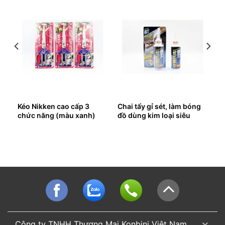
lần
Kéo Nikken cao cấp 3
Chai tẩy gỉ sét, làm bóng
chức năng (màu xanh)
đồ dùng kim loại siêu
mạnh
Công ty TNHH Thương Mại Konbini Việt Nam