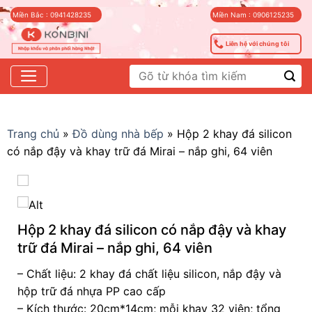
Skip
Miền Bắc : 0941428235
Miền Nam : 0906125235
to
content
Liên hệ với chúng tôi
Tìm
kiếm:
Trang chủ
»
Đồ dùng nhà bếp
»
Hộp 2 khay đá silicon
có nắp đậy và khay trữ đá Mirai – nắp ghi, 64 viên
Hộp 2 khay đá silicon có nắp đậy và khay
trữ đá Mirai – nắp ghi, 64 viên
– Chất liệu: 2 khay đá chất liệu silicon, nắp đậy và
hộp trữ đá nhựa PP cao cấp
– Kích thước: 20cm*14cm; mỗi khay 32 viên; tổng