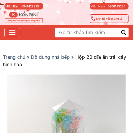
Skip
Miền Bắc : 0941428235
Miền Nam : 0906125235
to
content
Liên hệ với chúng tôi
Tìm
kiếm:
Trang chủ
»
Đồ dùng nhà bếp
»
Hộp 20 dĩa ăn trái cây
hình hoa