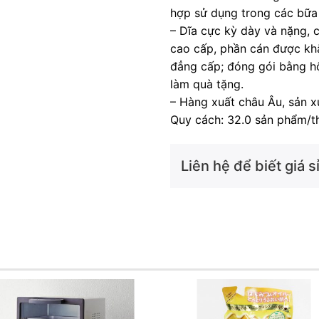
hợp sử dụng trong các bữa 
– Dĩa cực kỳ dày và nặng,
cao cấp, phần cán được khắ
đẳng cấp; đóng gói bằng hộ
làm quà tặng.
– Hàng xuất châu Âu, sản x
Quy cách: 32.0 sản phẩm/t
Liên hệ để biết giá sỉ