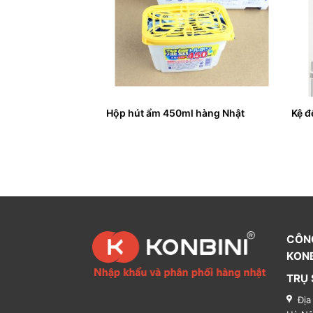
i màu đen (cỡ to)
Hộp hút ẩm 450ml hàng Nhật
Kệ đ
CÔN
KONB
TRỤ 
Địa