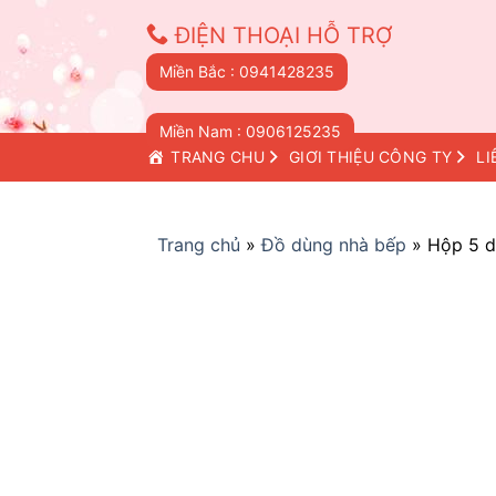
Skip
ĐIỆN THOẠI HỖ TRỢ
to
content
Miền Bắc : 0941428235
Miền Nam : 0906125235
TRANG CHỦ
GIỚI THIỆU CÔNG TY
LI
Trang chủ
»
Đồ dùng nhà bếp
»
Hộp 5 d