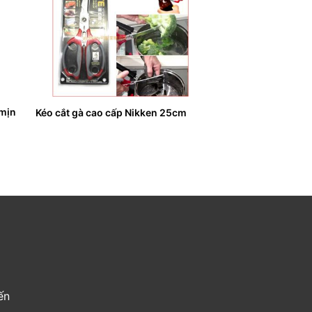
mịn
Kéo cắt gà cao cấp Nikken 25cm
ến