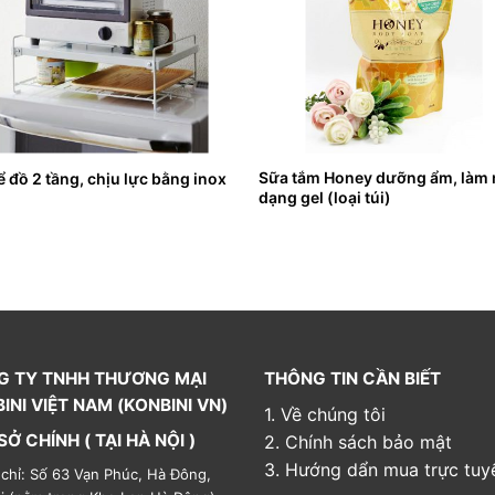
Sữa tắm Honey dưỡng ẩm, làm 
ể đồ 2 tầng, chịu lực bằng inox
dạng gel (loại túi)
G TY TNHH THƯƠNG MẠI
THÔNG TIN CẦN BIẾT
INI VIỆT NAM (KONBINI VN)
1. Về chúng tôi
SỞ CHÍNH ( TẠI HÀ NỘI )
2. Chính sách bảo mật
3. Hướng dẩn mua trực tuy
 chỉ: Số 63 Vạn Phúc, Hà Đông,