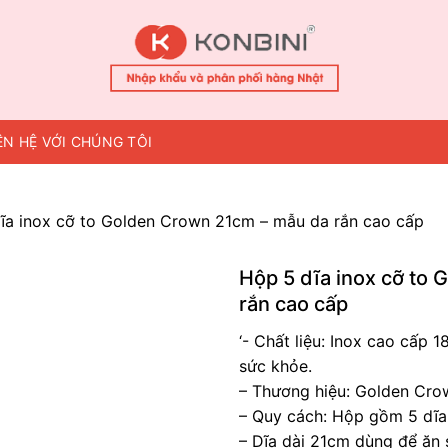
ÊN HỆ VỚI CHÚNG TÔI
ĩa inox cỡ to Golden Crown 21cm – mẫu da rắn cao cấp
Hộp 5 dĩa inox cỡ to
rắn cao cấp
‘- Chất liệu: Inox cao cấp 1
sức khỏe.
– Thương hiệu: Golden Cro
– Quy cách: Hộp gồm 5 dĩa
– Dĩa dài 21cm dùng để ăn s