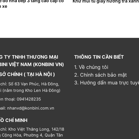
ể đồ nhà bếp 3 tầng cao cấp có
Khử mùi tủ giày hương trà xanh
 xe
G TY TNHH THƯƠNG MẠI
THÔNG TIN CẦN BIẾT
INI VIỆT NAM (KONBINI VN)
1. Về chúng tôi
SỞ CHÍNH ( TẠI HÀ NỘI )
2. Chính sách bảo mật
3. Hướng dẩn mua trực tuy
 chỉ: Số 63 Vạn Phúc, Hà Đông,
i (nằm trong Kho Len Hà Đông)
ện thoại: 0941428235
ail: nhanvd@konbini.com.vn
HỒ CHÍ MINH
 chỉ: Kho Việt Thăng Long, 142/18
 Cộng Hòa, Phường 4, Quận Tân