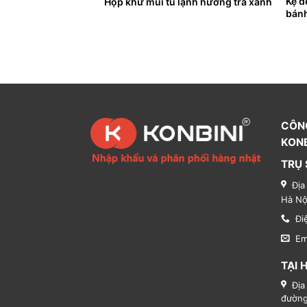
 dùng nhà bếp 2 tầng
Kệ đ
Hộp khử mùi tủ lạnh hương trà xanh
bánh
CÔN
KONB
TRỤ 
Địa
Hà Nộ
Đi
Em
TẠI 
Địa
đường