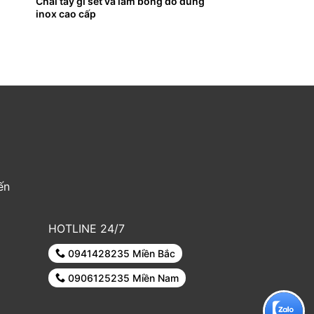
Chai tẩy gỉ sét và làm bóng đồ dùng
inox cao cấp
ến
HOTLINE 24/7
0941428235 Miền Bắc
0906125235 Miền Nam