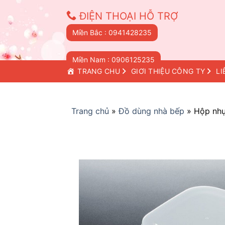
Skip
ĐIỆN THOẠI HỖ TRỢ
to
content
Miền Bắc : 0941428235
Miền Nam : 0906125235
TRANG CHỦ
GIỚI THIỆU CÔNG TY
LI
Trang chủ
»
Đồ dùng nhà bếp
»
Hộp nhự