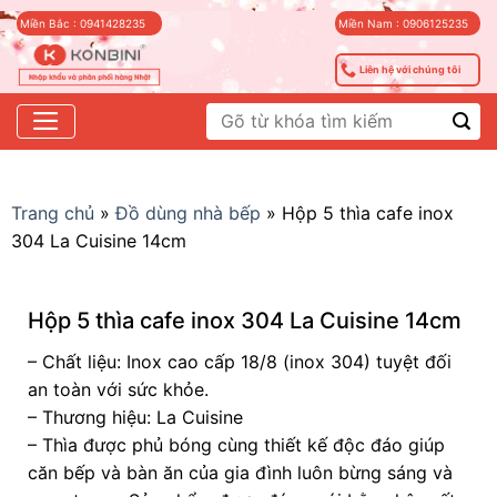
Skip
Miền Bắc : 0941428235
Miền Nam : 0906125235
to
content
Liên hệ với chúng tôi
Tìm
kiếm:
Trang chủ
»
Đồ dùng nhà bếp
»
Hộp 5 thìa cafe inox
304 La Cuisine 14cm
Hộp 5 thìa cafe inox 304 La Cuisine 14cm
– Chất liệu: Inox cao cấp 18/8 (inox 304) tuyệt đối
an toàn với sức khỏe.
– Thương hiệu: La Cuisine
– Thìa được phủ bóng cùng thiết kế độc đáo giúp
căn bếp và bàn ăn của gia đình luôn bừng sáng và