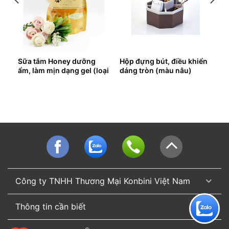
êu
Sữa tắm Honey dưỡng
Hộp đựng bút, điều khiển
ẩm, làm mịn dạng gel (loại
dáng tròn (màu nâu)
túi)
Công ty TNHH Thương Mại Konbini Việt Nam
Thông tin cần biết