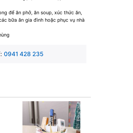
òng để ăn phở, ăn soup, xúc thức ăn,
các bữa ăn gia đình hoặc phục vụ nhà
hùng
:
0941 428 235