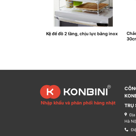
Chảo
lạnh hương trà xanh
Kệ để đồ 2 tầng, chịu lực bằng inox
30c
CÔN
KONB
TRỤ 
Địa
Hà Nộ
Đi