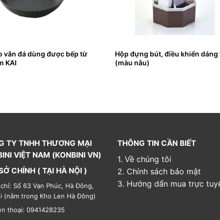
 vân đá dùng được bếp từ
Hộp đựng bút, điều khiển dáng 
m KAI
(màu nâu)
G TY TNHH THƯƠNG MẠI
THÔNG TIN CẦN BIẾT
INI VIỆT NAM (KONBINI VN)
1. Về chúng tôi
SỞ CHÍNH ( TẠI HÀ NỘI )
2. Chính sách bảo mật
3. Hướng dẩn mua trực tuy
 chỉ: Số 63 Vạn Phúc, Hà Đông,
i (nằm trong Kho Len Hà Đông)
ện thoại: 0941428235