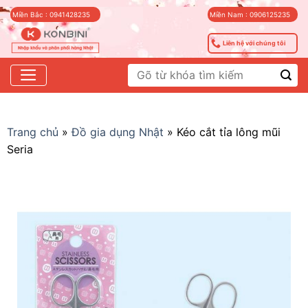
Skip
Miền Bắc : 0941428235
Miền Nam : 0906125235
to
content
Liên hệ với chúng tôi
Tìm
kiếm:
Trang chủ
»
Đồ gia dụng Nhật
»
Kéo cắt tỉa lông mũi
Seria