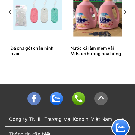
%
Đá chà gót chân hình
Nước xả làm mềm vải
ovan
Mitsuei hương hoa hồng
2L
Công ty TNHH Thương Mại Konbini Việt Nam
Thông tin cần biết