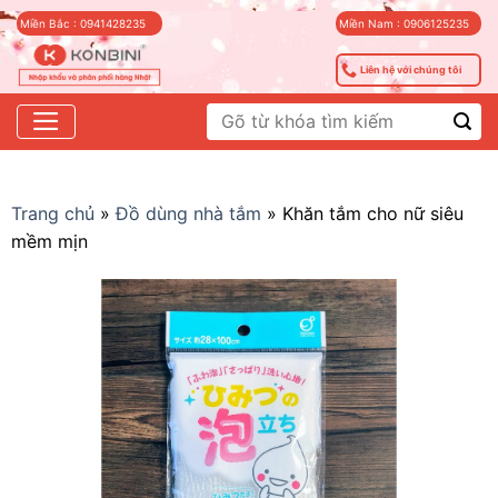
Skip
Miền Bắc : 0941428235
Miền Nam : 0906125235
to
content
Liên hệ với chúng tôi
Tìm
kiếm:
Trang chủ
»
Đồ dùng nhà tắm
»
Khăn tắm cho nữ siêu
mềm mịn