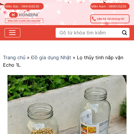
Skip
Miền Bắc : 0941428235
Miền Nam : 0906125235
to
content
Liên hệ với chúng tôi
Tìm
kiếm:
Trang chủ
»
Đồ gia dụng Nhật
»
Lọ thủy tinh nắp vặn
Echo 1L