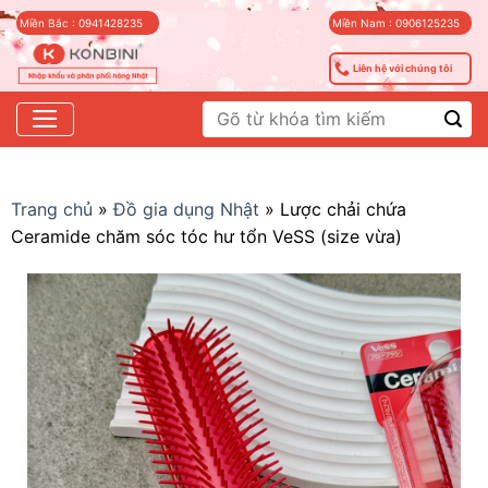
Skip
Miền Bắc : 0941428235
Miền Nam : 0906125235
to
content
Liên hệ với chúng tôi
Tìm
kiếm:
Trang chủ
»
Đồ gia dụng Nhật
»
Lược chải chứa
Ceramide chăm sóc tóc hư tổn VeSS (size vừa)