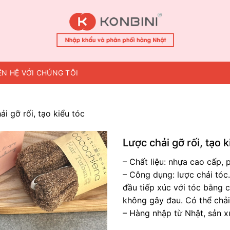
ÊN HỆ VỚI CHÚNG TÔI
ải gỡ rối, tạo kiểu tóc
Lược chải gỡ rối, tạo k
– Chất liệu: nhựa cao cấp, 
– Công dụng: lược chải tóc.
đầu tiếp xúc với tóc bằng c
không gây đau. Có thể chải
– Hàng nhập từ Nhật, sản x