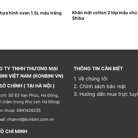
Khăn mặt cotton 2 lớp mẫu chú
hựa hình ovan 1.5L màu trắng
Shiba
G TY TNHH THƯƠNG MẠI
THÔNG TIN CẦN BIẾT
INI VIỆT NAM (KONBINI VN)
1. Về chúng tôi
SỞ CHÍNH ( TẠI HÀ NỘI )
2. Chính sách bảo mật
3. Hướng dẩn mua trực tuy
 chỉ: Số 63 Vạn Phúc, Hà Đông,
i (nằm trong Kho Len Hà Đông)
ện thoại: 0941428235
ail: nhanvd@konbini.com.vn
HỒ CHÍ MINH