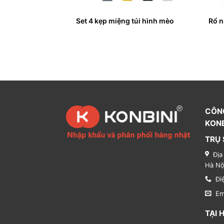
iều khiển dáng tròn
Set 4 kẹp miệng túi hình mèo
Rổ n
CÔN
KONB
TRỤ 
Địa
Hà Nộ
Đi
Em
TẠI 