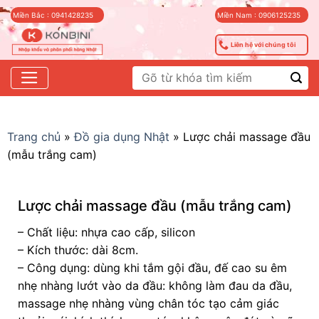
Skip
Miền Bắc : 0941428235
Miền Nam : 0906125235
to
content
Liên hệ với chúng tôi
Tìm
kiếm:
Trang chủ
»
Đồ gia dụng Nhật
»
Lược chải massage đầu
(mẫu trắng cam)
Lược chải massage đầu (mẫu trắng cam)
– Chất liệu: nhựa cao cấp, silicon
– Kích thước: dài 8cm.
– Công dụng: dùng khi tắm gội đầu, đế cao su êm
nhẹ nhàng lướt vào da đầu: không làm đau da đầu,
massage nhẹ nhàng vùng chân tóc tạo cảm giác