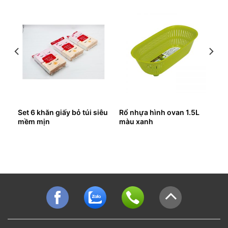
ạt
Set 6 khăn giấy bỏ túi siêu
Rổ nhựa hình ovan 1.5L
mềm mịn
màu xanh