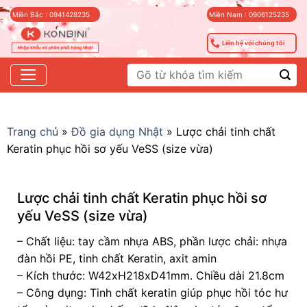
Skip
Miền Bắc : 0941428235
Miền Nam : 0906125235
to
content
Liên hệ với chúng tôi
Tìm
kiếm:
Trang chủ
»
Đồ gia dụng Nhật
»
Lược chải tinh chất
Keratin phục hồi sơ yếu VeSS (size vừa)
Lược chải tinh chất Keratin phục hồi sơ
yếu VeSS (size vừa)
– Chất liệu: tay cầm nhựa ABS, phần lược chải: nhựa
đàn hồi PE, tinh chất Keratin, axit amin
– Kích thước: W42xH218xD41mm. Chiều dài 21.8cm
– Công dụng: Tinh chất keratin giúp phục hồi tóc hư