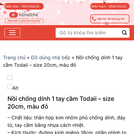
Skip
Miền Bắc : 0941428235
Miền Nam : 0906125235
to
content
Liên hệ với chúng tôi
Tìm
kiếm:
Trang chủ
»
Đồ dùng nhà bếp
»
Nồi chống dính 1 tay
cầm Todaii – size 20cm, màu đỏ
Nồi chống dính 1 tay cầm Todaii – size
20cm, màu đỏ
– Chất liệu: thân hợp kim nhôm phủ chống dính, đáy
từ, tay cầm bằng nhựa cách nhiệt.
– Kích thước: đường kính miệng 18cm, phần phình to