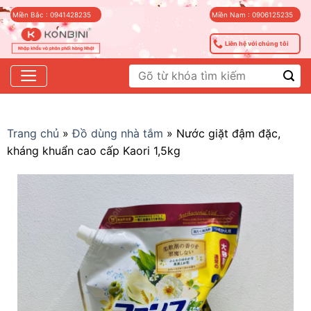
Skip
Miền Bắc : 0941428235
Miền Nam : 0906125235
to
content
Liên hệ với chúng tôi
Tìm
kiếm:
Trang chủ
»
Đồ dùng nhà tắm
»
Nước giặt đậm đặc,
kháng khuẩn cao cấp Kaori 1,5kg