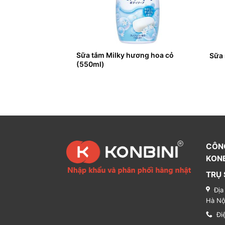
 hoạt tính, tạo bọt
Sữa tắm Milky hương hoa cỏ
Sữa 
(550ml)
CÔN
KONB
TRỤ 
Địa
Hà Nộ
Đi