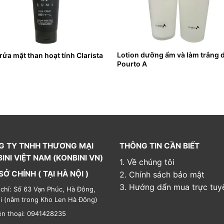
Lotion dưỡng ẩm và làm trắng 
rửa mặt than hoạt tính Clarista
Pourto A
G TY TNHH THƯƠNG MẠI
THÔNG TIN CẦN BIẾT
INI VIỆT NAM (KONBINI VN)
1. Về chúng tôi
SỞ CHÍNH ( TẠI HÀ NỘI )
2. Chính sách bảo mật
3. Hướng dẩn mua trực tuy
 chỉ: Số 63 Vạn Phúc, Hà Đông,
i (nằm trong Kho Len Hà Đông)
ện thoại: 0941428235