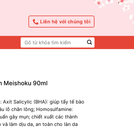
Liên hệ với chúng tôi
Tìm
kiếm:
ụn Meishoku 90ml
Axit Salicylic (BHA): giúp tẩy tế bào
âu lỗ chân lông; Homosulfamine:
huẩn gây mụn; chiết xuất các thành
 và làm dịu da, an toàn cho làn da