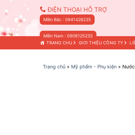
Skip
ĐIỆN THOẠI HỖ TRỢ
to
content
Miền Bắc : 0941428235
Miền Nam : 0906125235
TRANG CHỦ
GIỚI THIỆU CÔNG TY
LI
Trang chủ
»
Mỹ phẩm - Phụ kiện
»
Nước