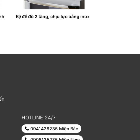
nh
Kệ để đồ 2 tầng, chịu lực bằng inox
ến
HOTLINE 24/7
0941428235 Miền Bắc
0906125235 Miền Nam