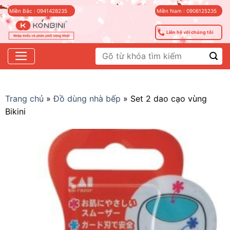
Skip
Miền Bắc : 0941428235
Miền Nam : 0906125235
to
content
Liên hệ với chúng tôi
Tìm
kiếm:
Trang chủ
»
Đồ dùng nhà bếp
»
Set 2 dao cạo vùng
Bikini