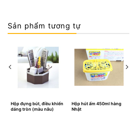
Sản phẩm tương tự
êu
Hộp đựng bút, điều khiển
Hộp hút ẩm 450ml hàng
dáng tròn (màu nâu)
Nhật