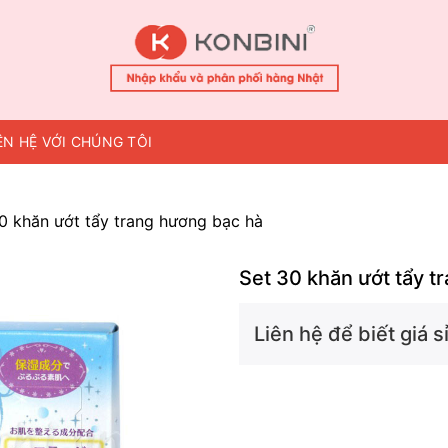
ÊN HỆ VỚI CHÚNG TÔI
0 khăn ướt tẩy trang hương bạc hà
Set 30 khăn ướt tẩy t
Liên hệ để biết giá sỉ