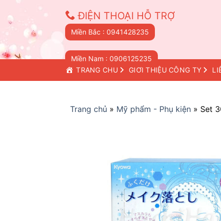
Skip
ĐIỆN THOẠI HỖ TRỢ
to
content
Miền Bắc : 0941428235
Miền Nam : 0906125235
TRANG CHỦ
GIỚI THIỆU CÔNG TY
LI
Trang chủ
»
Mỹ phẩm - Phụ kiện
»
Set 3