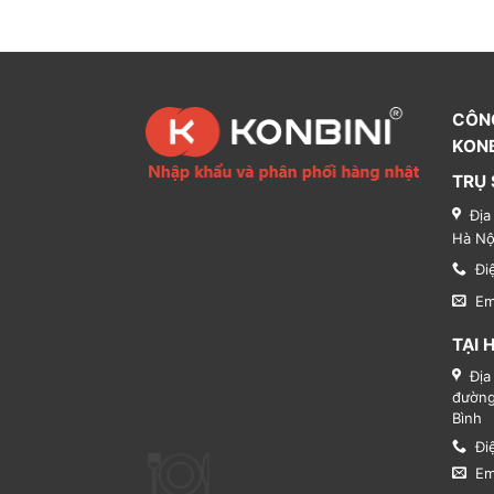
CÔN
KONB
TRỤ 
Địa
Hà Nộ
Đi
Em
TẠI 
Địa
đường
Bình
Đi
Em