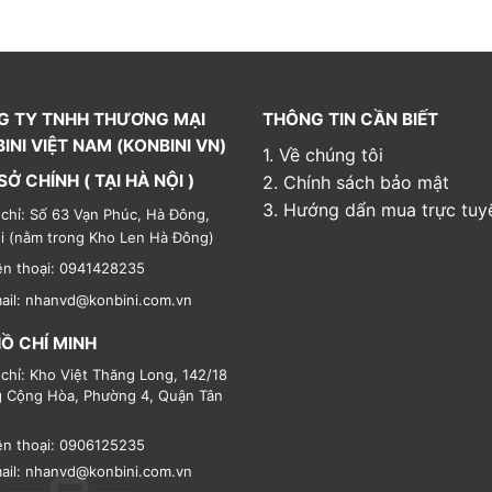
G TY TNHH THƯƠNG MẠI
THÔNG TIN CẦN BIẾT
INI VIỆT NAM (KONBINI VN)
1. Về chúng tôi
SỞ CHÍNH ( TẠI HÀ NỘI )
2. Chính sách bảo mật
3. Hướng dẩn mua trực tuy
 chỉ: Số 63 Vạn Phúc, Hà Đông,
i (nằm trong Kho Len Hà Đông)
ện thoại: 0941428235
ail: nhanvd@konbini.com.vn
HỒ CHÍ MINH
 chỉ: Kho Việt Thăng Long, 142/18
 Cộng Hòa, Phường 4, Quận Tân
ện thoại: 0906125235
ail: nhanvd@konbini.com.vn