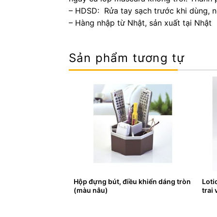
– HDSD: Rửa tay sạch trước khi dùng, nê
– Hàng nhập từ Nhật, sản xuất tại Nhật
Sản phẩm tương tự
harmaact cho da
Hộp đựng bút, điều khiển dáng tròn
Loti
m 160ml
(màu nâu)
trai