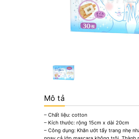
Mô tả
– Chất liệu: cotton
– Kích thước: rộng 15cm x dài 20cm
– Công dụng: Khăn ướt tẩy trang nhẹ nhà
ngay cả lớp mascara không trôi. Thành 