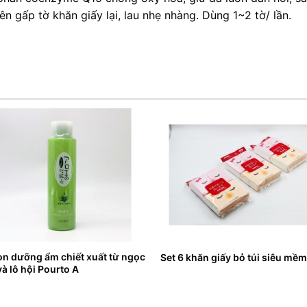
n gấp tờ khăn giấy lại, lau nhẹ nhàng. Dùng 1~2 tờ/ lần.
on dưỡng ẩm chiết xuất từ ngọc
Set 6 khăn giấy bỏ túi siêu mề
 và lô hội Pourto A