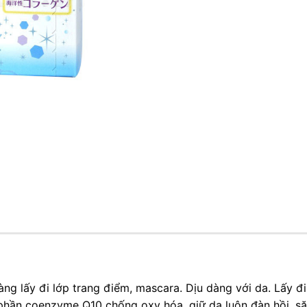
ng lấy đi lớp trang điểm, mascara. Dịu dàng với da. Lấy đ
phần coenzyme Q10 chống oxy hóa, giữ da luôn đàn hồi, să