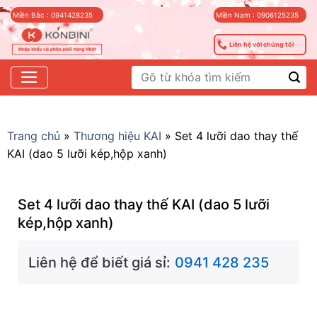
Skip
Miền Bắc : 0941428235
Miền Nam : 0906125235
to
content
Liên hệ với chúng tôi
Tìm
kiếm:
Trang chủ
»
Thương hiệu KAI
»
Set 4 lưỡi dao thay thế
KAI (dao 5 lưỡi kép,hộp xanh)
Set 4 lưỡi dao thay thế KAI (dao 5 lưỡi
kép,hộp xanh)
Liên hệ để biết giá sỉ:
0941 428 235