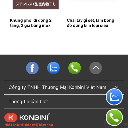
ển
Khung phơi di động 2
Chai tẩy gỉ sét, làm bóng
tầng, 2 giá bằng inox
đồ dùng kim loại siêu
mạnh
Công ty TNHH Thương Mại Konbini Việt Nam
Thông tin cần biết