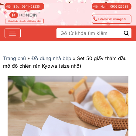
Skip
Miền Bắc : 0941428235
Miền Nam : 0906125235
to
content
Liên hệ với chúng tôi
Tìm
kiếm:
Trang chủ
»
Đồ dùng nhà bếp
»
Set 50 giấy thấm dầu
mỡ đồ chiên rán Kyowa (size nhỡ)