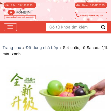
Skip
Miền Bắc : 0941428235
Miền Nam : 0906125235
to
content
Liên hệ với chúng tôi
Tìm
kiếm:
Trang chủ
»
Đồ dùng nhà bếp
»
Set chậu, rổ Sanada 1,1L
màu xanh