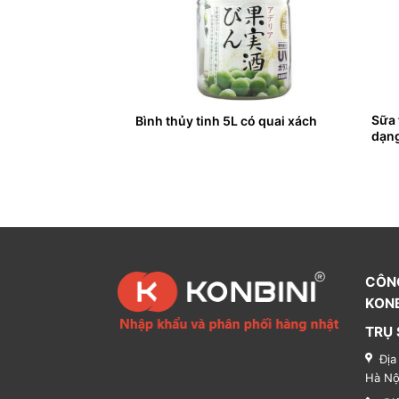
ng và làm thơm
Sữa 
Bình thủy tinh 5L có quai xách
dạng
CÔN
KONB
TRỤ 
Địa
Hà Nộ