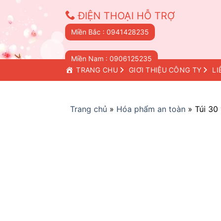
Skip
ĐIỆN THOẠI HỖ TRỢ
to
content
Miền Bắc : 0941428235
Miền Nam : 0906125235
TRANG CHỦ
GIỚI THIỆU CÔNG TY
LI
Trang chủ
»
Hóa phẩm an toàn
»
Túi 30