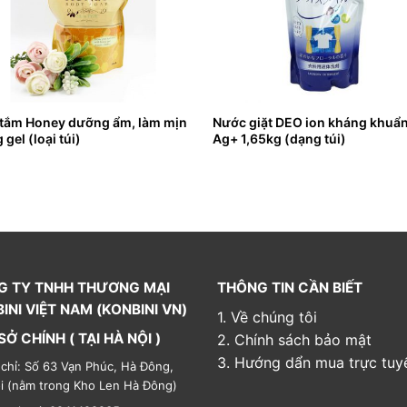
tắm Honey dưỡng ẩm, làm mịn
Nước giặt DEO ion kháng khuẩ
 gel (loại túi)
Ag+ 1,65kg (dạng túi)
G TY TNHH THƯƠNG MẠI
THÔNG TIN CẦN BIẾT
INI VIỆT NAM (KONBINI VN)
1. Về chúng tôi
SỞ CHÍNH ( TẠI HÀ NỘI )
2. Chính sách bảo mật
3. Hướng dẩn mua trực tuy
 chỉ: Số 63 Vạn Phúc, Hà Đông,
i (nằm trong Kho Len Hà Đông)