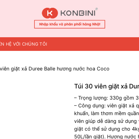
ÊN HỆ VỚI CHÚNG TÔI
 viên giặt xả Duree Balle hương nước hoa Coco
Túi 30 viên giặt xả D
– Trọng lượng: 330g gồm 30
– Công dụng: viên giặt xả q
khuẩn, làm thơm mềm quần á
viên giúp dễ dàng sử dụng v
giặt có thể sử dụng cho 4
50L/lần giặt). Hương nước 