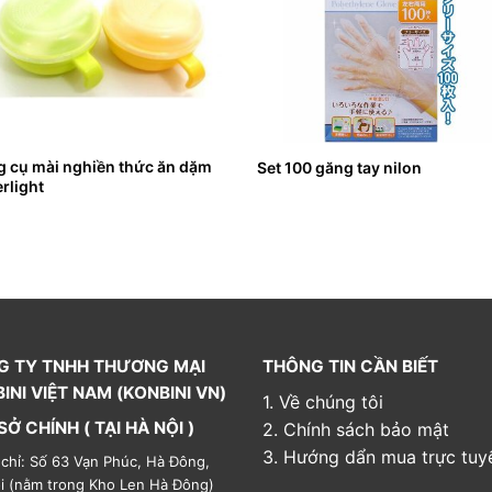
 cụ mài nghiền thức ăn dặm
Set 100 găng tay nilon
rlight
G TY TNHH THƯƠNG MẠI
THÔNG TIN CẦN BIẾT
INI VIỆT NAM (KONBINI VN)
1. Về chúng tôi
SỞ CHÍNH ( TẠI HÀ NỘI )
2. Chính sách bảo mật
3. Hướng dẩn mua trực tuy
 chỉ: Số 63 Vạn Phúc, Hà Đông,
i (nằm trong Kho Len Hà Đông)