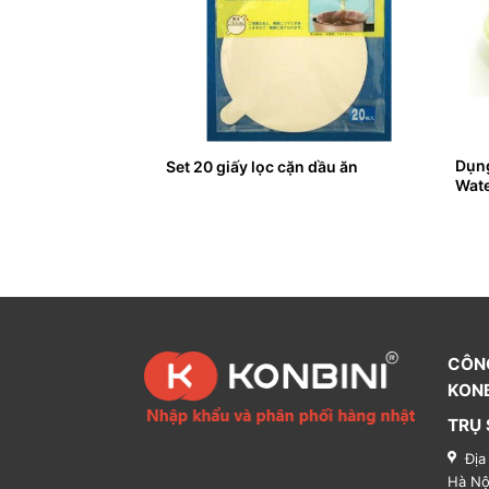
Dụng
n cho bé màu hồng
Set 20 giấy lọc cặn dầu ăn
Wate
CÔN
KONB
TRỤ 
Địa
Hà Nộ