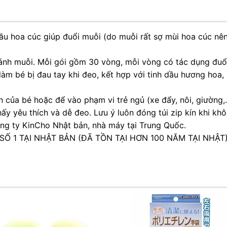
dầu hoa cúc giúp đuổi muỗi (do muỗi rất sợ mùi hoa cúc nê
ánh muỗi. Mỗi gói gồm 30 vòng, mỗi vòng có tác dụng đuổi
làm bé bị đau tay khi đeo, kết hợp với tinh dầu hương hoa
 của bé hoặc để vào phạm vi trẻ ngủ (xe đẩy, nôi, giường,
ấy yêu thích và dễ đeo. Lưu ý luôn đóng túi zip kín khi kh
ng ty KinCho Nhật bản, nhà máy tại Trung Quốc.
Ố 1 TẠI NHẬT BẢN (ĐÃ TỒN TẠI HƠN 100 NĂM TẠI NHẬT