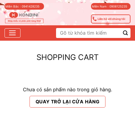
Skip
Miền Bắc : 0941428235
Miền Nam : 0906125235
to
content
Liên hệ với chúng tôi
Tìm
kiếm:
SHOPPING CART
Chưa có sản phẩm nào trong giỏ hàng.
QUAY TRỞ LẠI CỬA HÀNG