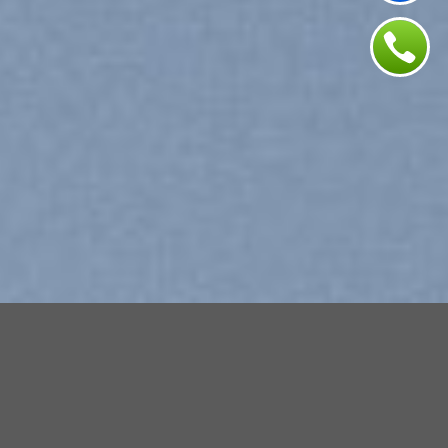
Explore Things
Lorem ipsum dolor sit amet, consectetuer adipiscing
elit, sed diam nonummy nibh euismod tincidunt ut
laoreet dolore magna aliquam erat volutpat….