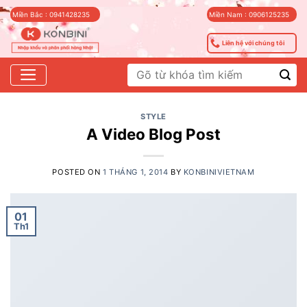
Skip
Miền Bắc : 0941428235
Miền Nam : 0906125235
to
content
Liên hệ với chúng tôi
Tìm
kiếm:
STYLE
A Video Blog Post
POSTED ON
1 THÁNG 1, 2014
BY
KONBINIVIETNAM
01
Th1