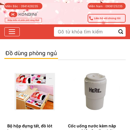
Skip
Miền Bắc : 0941428235
Miền Nam : 0906125235
to
content
Liên hệ với chúng tôi
Tìm
kiếm:
Đồ dùng phòng ngủ
Bộ hộp đựng tất, đồ lót
Cốc uống nước kèm nắp