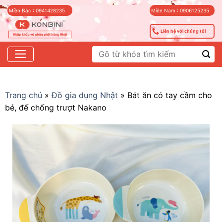
Skip
Miền Bắc : 0941428235
Miền Nam : 0906125235
to
content
Liên hệ với chúng tôi
Tìm
kiếm:
Trang chủ
»
Đồ gia dụng Nhật
»
Bát ăn có tay cầm cho
bé, đế chống trượt Nakano