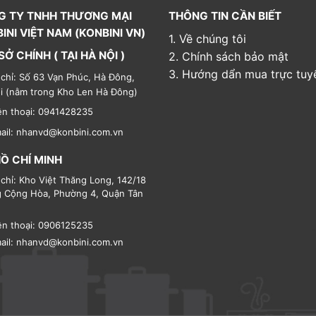
G TY TNHH THƯƠNG MẠI
THÔNG TIN CẦN BIẾT
INI VIỆT NAM (KONBINI VN)
1. Về chúng tôi
SỞ CHÍNH ( TẠI HÀ NỘI )
2. Chính sách bảo mật
3. Hướng dẩn mua trực tuy
 chỉ: Số 63 Vạn Phúc, Hà Đông,
i (nằm trong Kho Len Hà Đông)
ện thoại: 0941428235
ail: nhanvd@konbini.com.vn
HỒ CHÍ MINH
 chỉ: Kho Việt Thăng Long, 142/18
 Cộng Hòa, Phường 4, Quận Tân
ện thoại: 0906125235
ail: nhanvd@konbini.com.vn