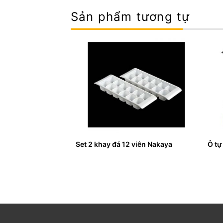
Sản phẩm tương tự
an 1.5L màu xanh
Set 2 khay đá 12 viên Nakaya
Ô tự