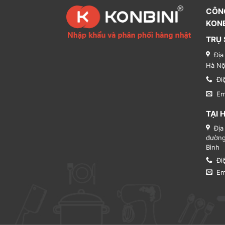
CÔN
KONB
TRỤ 
Địa
Hà Nộ
Đi
Em
TẠI 
Địa
đường
Bình
Đi
Em