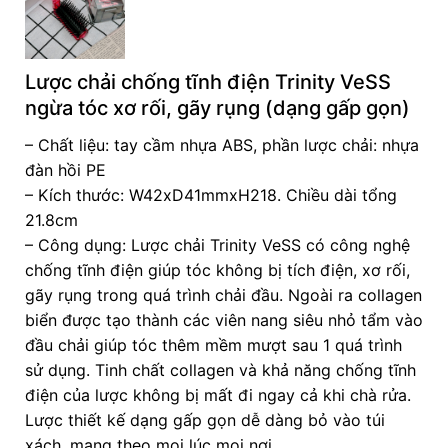
Lược chải chống tĩnh điện Trinity VeSS
ngừa tóc xơ rối, gãy rụng (dạng gấp gọn)
– Chất liệu: tay cầm nhựa ABS, phần lược chải: nhựa
đàn hồi PE
– Kích thước: W42xD41mmxH218. Chiều dài tổng
21.8cm
– Công dụng: Lược chải Trinity VeSS có công nghệ
chống tĩnh điện giúp tóc không bị tích điện, xơ rối,
gãy rụng trong quá trình chải đầu. Ngoài ra collagen
biển được tạo thành các viên nang siêu nhỏ tẩm vào
đầu chải giúp tóc thêm mềm mượt sau 1 quá trình
sử dụng. Tinh chất collagen và khả năng chống tĩnh
điện của lược không bị mất đi ngay cả khi chà rửa.
Lược thiết kế dạng gấp gọn dễ dàng bỏ vào túi
xách, mang theo mọi lúc mọi nơi.