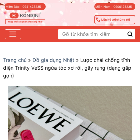
Skip
Miền Bắc : 0941428235
Miền Nam : 0906125235
to
content
Liên hệ với chúng tôi
Tìm
kiếm:
Trang chủ
»
Đồ gia dụng Nhật
»
Lược chải chống tĩnh
điện Trinity VeSS ngừa tóc xơ rối, gãy rụng (dạng gấp
gọn)