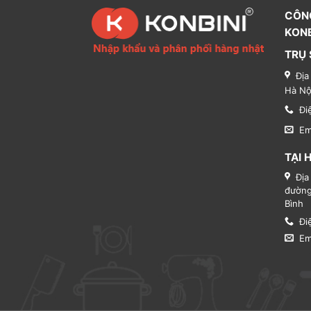
CÔN
KONB
TRỤ 
Địa
Hà Nộ
Đi
Em
TẠI 
Địa
đường
Bình
Đi
Em