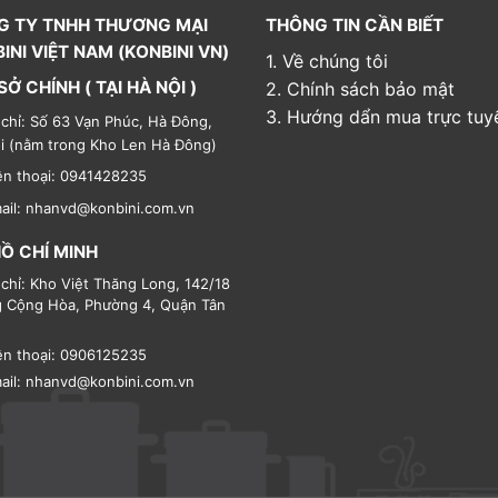
G TY TNHH THƯƠNG MẠI
THÔNG TIN CẦN BIẾT
INI VIỆT NAM (KONBINI VN)
1. Về chúng tôi
SỞ CHÍNH ( TẠI HÀ NỘI )
2. Chính sách bảo mật
3. Hướng dẩn mua trực tuy
 chỉ: Số 63 Vạn Phúc, Hà Đông,
i (nằm trong Kho Len Hà Đông)
ện thoại: 0941428235
ail: nhanvd@konbini.com.vn
HỒ CHÍ MINH
 chỉ: Kho Việt Thăng Long, 142/18
 Cộng Hòa, Phường 4, Quận Tân
ện thoại: 0906125235
ail: nhanvd@konbini.com.vn