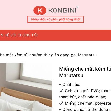
ÊN HỆ VỚI CHÚNG TÔI
he mắt kèm túi chườm thư giãn dạng gel Marutatsu
Miếng che mắt kèm tú
Marutatsu
– Chất liệu:
Gel: vỏ ngoài PVC; thành
thấm hút, chất bảo quản;
Miếng che mắt: polyeste
– Công dụng: có thể dùng l