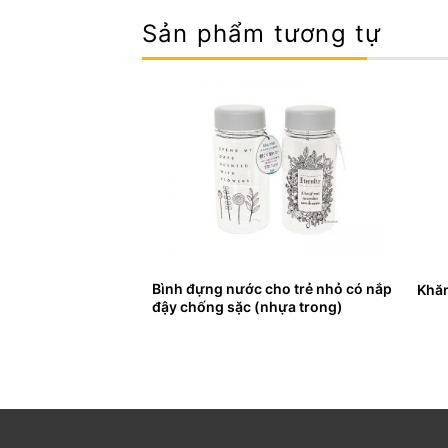
Sản phẩm tương tự
cho trẻ nhỏ có nắp
Bình đựng nước cho trẻ nhỏ có nắp
Khăn
3 màu)
đậy chống sặc (nhựa trong)