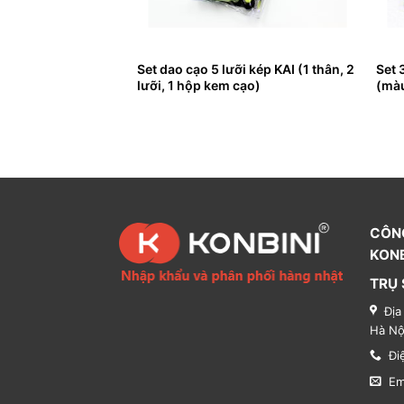
Set dao cạo 5 lưỡi kép KAI (1 thân, 2
Set 
ng mày cán dài KAI
lưỡi, 1 hộp kem cạo)
(mà
CÔN
KONB
TRỤ 
Địa
Hà Nộ
Đi
Em