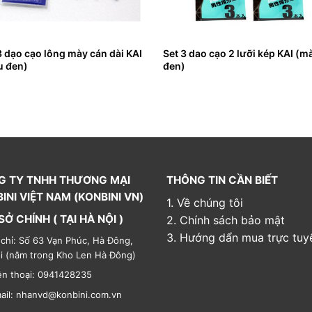
3 dạo cạo lông mày cán dài KAI
Set 3 dao cạo 2 lưỡi kép KAI (m
u đen)
đen)
G TY TNHH THƯƠNG MẠI
THÔNG TIN CẦN BIẾT
INI VIỆT NAM (KONBINI VN)
1. Về chúng tôi
SỞ CHÍNH ( TẠI HÀ NỘI )
2. Chính sách bảo mật
3. Hướng dẩn mua trực tuy
 chỉ: Số 63 Vạn Phúc, Hà Đông,
i (nằm trong Kho Len Hà Đông)
ện thoại: 0941428235
ail: nhanvd@konbini.com.vn