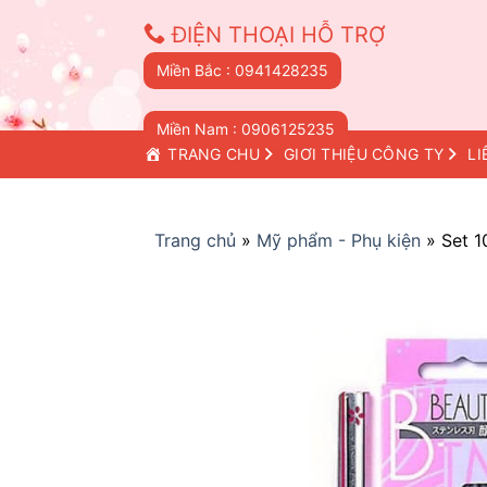
Skip
ĐIỆN THOẠI HỖ TRỢ
to
content
Miền Bắc : 0941428235
Miền Nam : 0906125235
TRANG CHỦ
GIỚI THIỆU CÔNG TY
LI
Trang chủ
»
Mỹ phẩm - Phụ kiện
»
Set 1