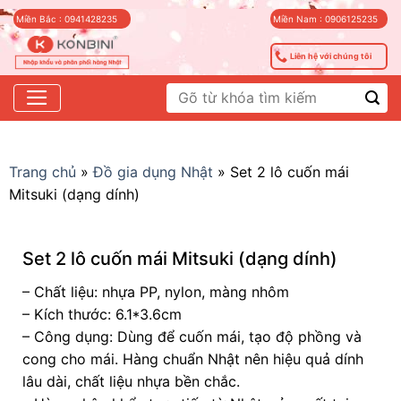
Skip
Miền Bắc : 0941428235
Miền Nam : 0906125235
to
content
Liên hệ với chúng tôi
Tìm
kiếm:
Trang chủ
»
Đồ gia dụng Nhật
»
Set 2 lô cuốn mái
Mitsuki (dạng dính)
Set 2 lô cuốn mái Mitsuki (dạng dính)
– Chất liệu: nhựa PP, nylon, màng nhôm
– Kích thước: 6.1*3.6cm
– Công dụng: Dùng để cuốn mái, tạo độ phồng và
cong cho mái. Hàng chuẩn Nhật nên hiệu quả dính
lâu dài, chất liệu nhựa bền chắc.