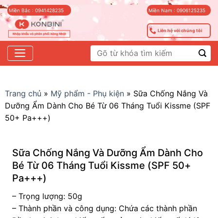
Skip
Miền Bắc : 0941428235
Miền Nam : 0906125235
to
content
Liên hệ với chúng tôi
Tìm
kiếm:
Trang chủ
»
Mỹ phẩm - Phụ kiện
»
Sữa Chống Nắng Và
Dưỡng Ẩm Dành Cho Bé Từ 06 Tháng Tuổi Kissme (SPF
50+ Pa+++)
Sữa Chống Nắng Và Dưỡng Ẩm Dành Cho
Bé Từ 06 Tháng Tuổi Kissme (SPF 50+
Pa+++)
– Trọng lượng: 50g
– Thành phần và công dụng: Chứa các thành phần