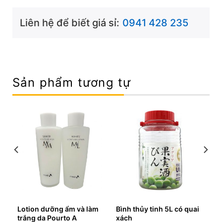
Liên hệ để biết giá sỉ:
0941 428 235
Sản phẩm tương tự
t
Lotion dưỡng ẩm và làm
Bình thủy tinh 5L có quai
trắng da Pourto A
xách